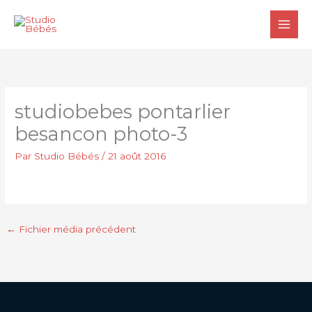
Aller
au
contenu
studiobebes pontarlier
besancon photo-3
Par
Studio Bébés
/
21 août 2016
←
Fichier média précédent