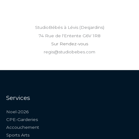
StudioBébés à Lévis (Desjardins)
74 Rue de l'Entente G6V 1R8
Sur Rendez-vous
regis@studiobebes.com
Services
Noel-2026
CPE-Garderies
Accouchement
Sports Arts