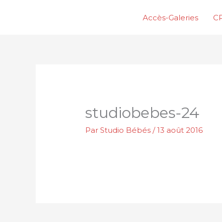
Aller
Accès-Galeries
CP
au
contenu
studiobebes-24
Par
Studio Bébés
/
13 août 2016