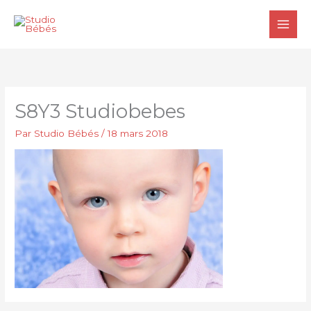
Aller
au
contenu
S8Y3 Studiobebes
Par
Studio Bébés
/
18 mars 2018