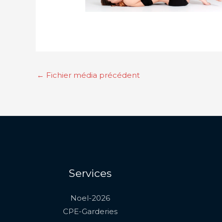
←
Fichier média précédent
Services
Noel-2026
CPE-Garderies