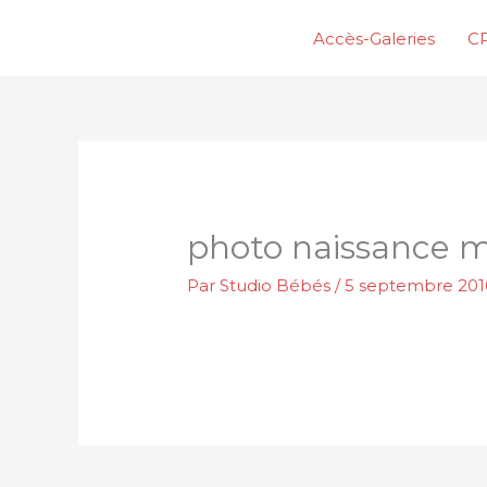
Aller
Accès-Galeries
CP
au
contenu
photo naissance m
Par
Studio Bébés
/
5 septembre 201