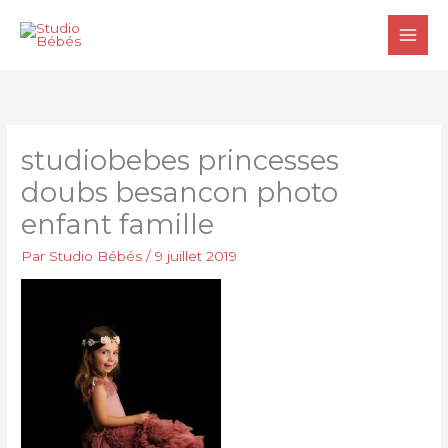
Aller
au
contenu
studiobebes princesses
doubs besancon photo
enfant famille
Par
Studio Bébés
/
9 juillet 2019