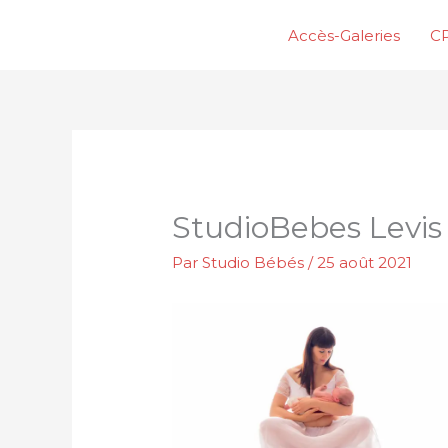
Aller
Accès-Galeries
CP
au
contenu
StudioBebes Levis
Par
Studio Bébés
/
25 août 2021