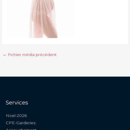
←
Fichier média précédent
Services
Noel-2026
CPE-Garderies