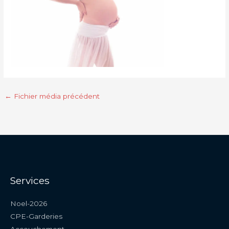
←
Fichier média précédent
Services
Noel-2026
CPE-Garderies