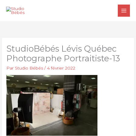
Aller
au
contenu
StudioBébés Lévis Québec
Photographe Portraitiste-13
Par
Studio Bébés
/
4 février 2022