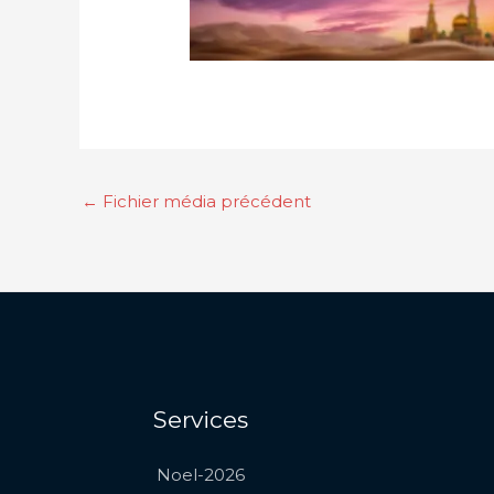
←
Fichier média précédent
Services
Noel-2026