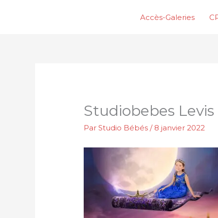
Aller
Accès-Galeries
CP
au
contenu
Studiobebes Levi
Par
Studio Bébés
/
8 janvier 2022