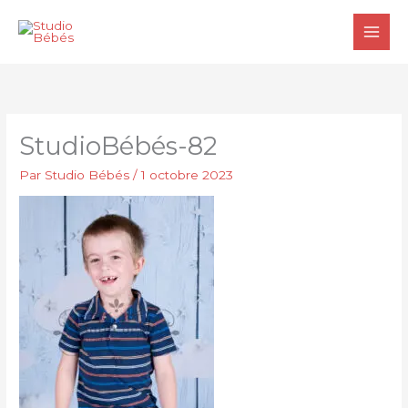
Aller
au
contenu
StudioBébés-82
Par
Studio Bébés
/
1 octobre 2023