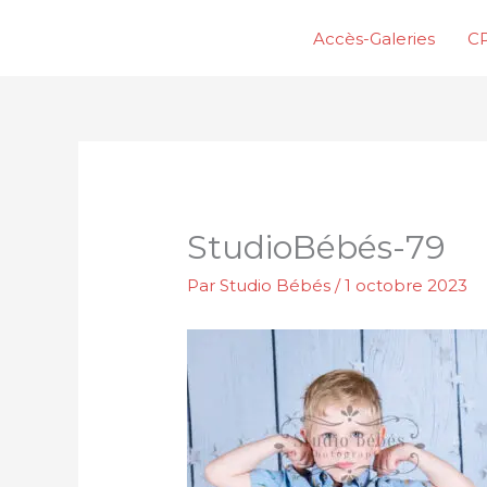
Aller
Accès-Galeries
CP
au
contenu
StudioBébés-79
Par
Studio Bébés
/
1 octobre 2023