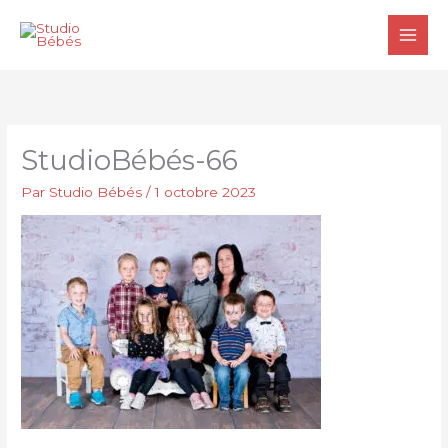
Aller
au
contenu
StudioBébés-66
Par
Studio Bébés
/
1 octobre 2023