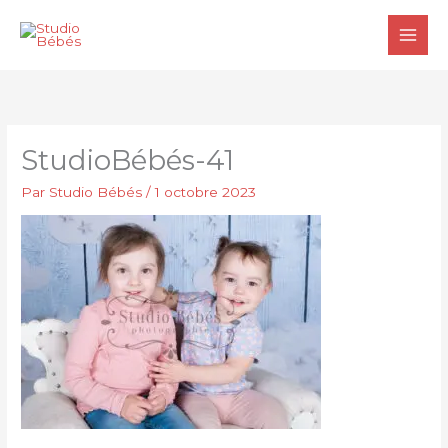
Aller
au
contenu
StudioBébés-41
Par
Studio Bébés
/
1 octobre 2023