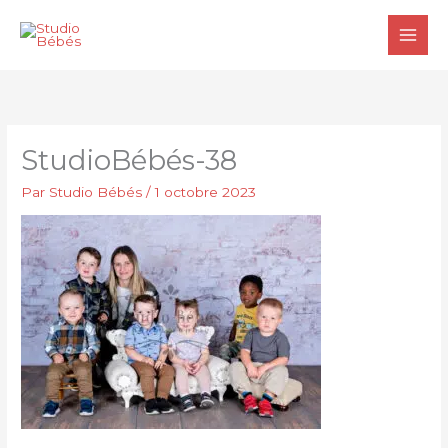
Aller
au
contenu
StudioBébés-38
Par
Studio Bébés
/
1 octobre 2023