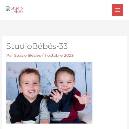
Aller
au
contenu
StudioBébés-33
Par
Studio Bébés
/
1 octobre 2023