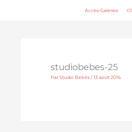
Aller
Accès-Galeries
CP
au
contenu
studiobebes-25
Par
Studio Bébés
/
13 août 2016