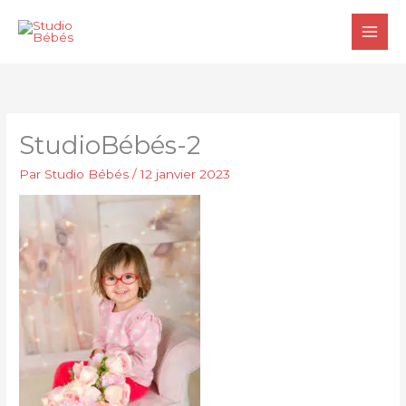
Aller
au
contenu
StudioBébés-2
Par
Studio Bébés
/
12 janvier 2023