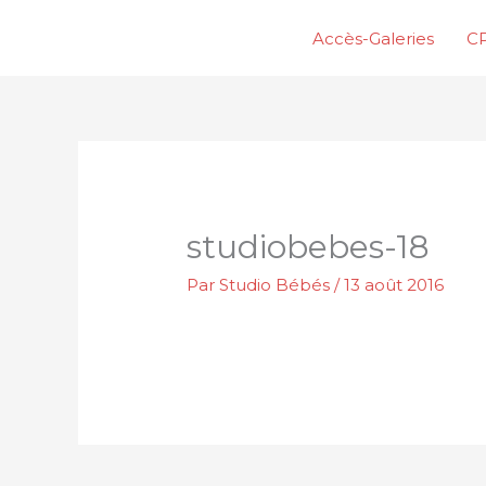
Aller
Accès-Galeries
CP
au
contenu
studiobebes-18
Par
Studio Bébés
/
13 août 2016