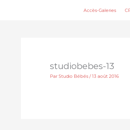
Aller
Accès-Galeries
CP
au
contenu
studiobebes-13
Par
Studio Bébés
/
13 août 2016