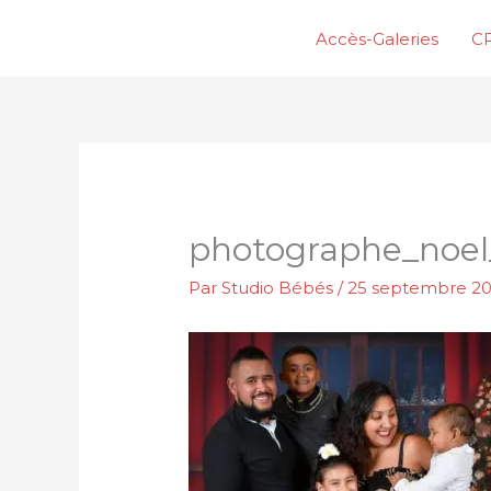
Aller
Accès-Galeries
CP
au
contenu
photographe_noel
Par
Studio Bébés
/
25 septembre 2