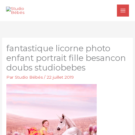
Aller
au
contenu
fantastique licorne photo
enfant portrait fille besancon
doubs studiobebes
Par
Studio Bébés
/
22 juillet 2019