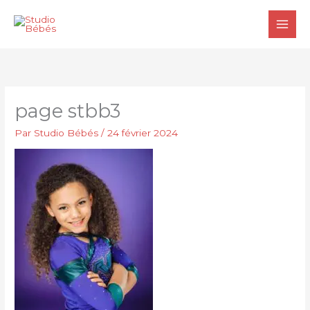
Aller
au
contenu
page stbb3
Par
Studio Bébés
/
24 février 2024