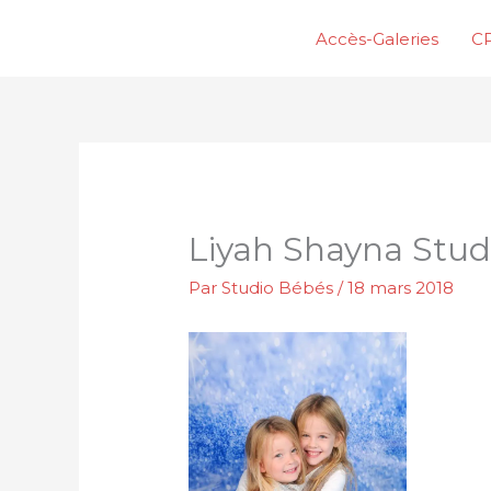
Aller
Accès-Galeries
CP
au
contenu
Liyah Shayna Stu
Par
Studio Bébés
/
18 mars 2018