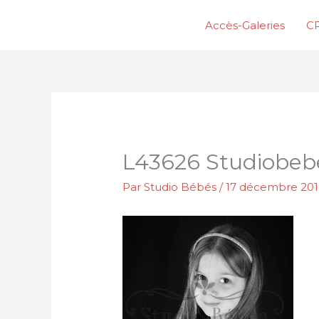
Aller
Accès-Galeries
CP
au
contenu
L43626 Studiobeb
Par
Studio Bébés
/
17 décembre 20