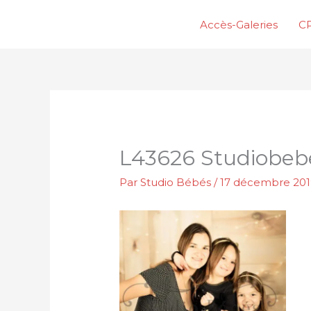
Aller
Accès-Galeries
CP
au
contenu
L43626 Studiobebe
Par
Studio Bébés
/
17 décembre 20