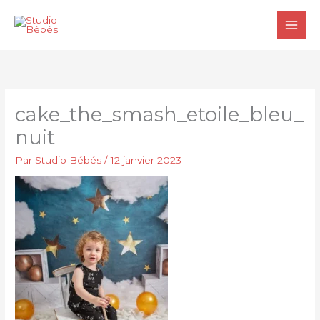
Aller
au
contenu
cake_the_smash_etoile_bleu_
nuit
Par
Studio Bébés
/
12 janvier 2023