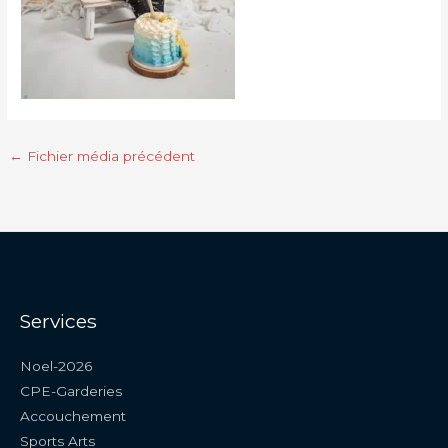
←
Fichier média précédent
Services
Noel-2026
CPE-Garderies
Accouchement
Sports Arts