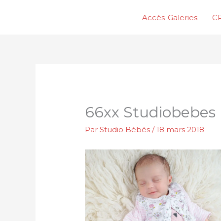
Aller
Accès-Galeries
CP
au
contenu
66xx Studiobebes
Par
Studio Bébés
/
18 mars 2018