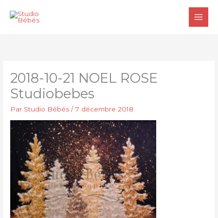
Aller
au
contenu
2018-10-21 NOEL ROSE
Studiobebes
Par
Studio Bébés
/
7 décembre 2018