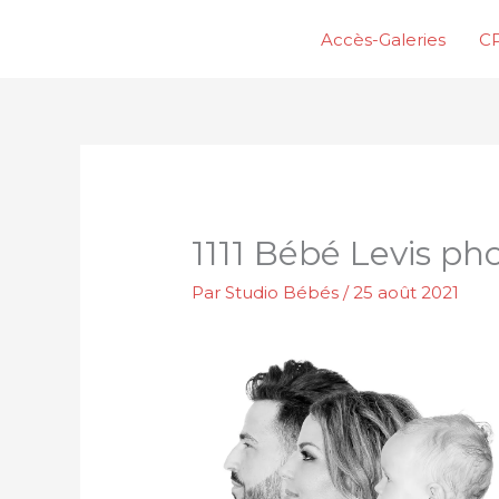
Aller
Accès-Galeries
CP
au
contenu
1111 Bébé Levis p
Par
Studio Bébés
/
25 août 2021