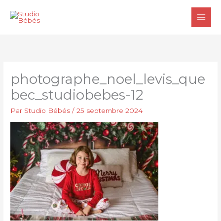
Aller
au
contenu
photographe_noel_levis_que
bec_studiobebes-12
Par
Studio Bébés
/
25 septembre 2024