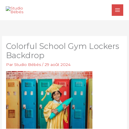
Aller
au
contenu
Colorful School Gym Lockers
Backdrop
Par
Studio Bébés
/
29 août 2024